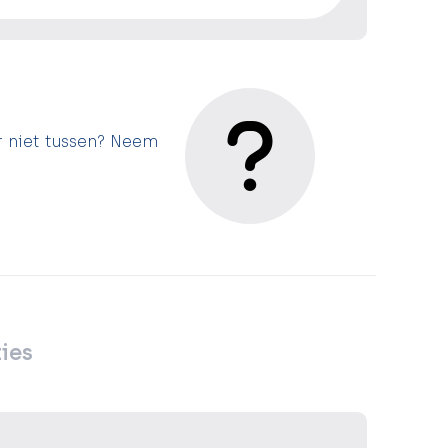
r niet tussen? Neem
ies