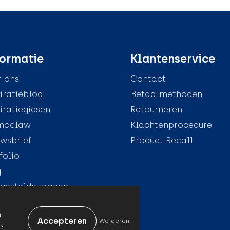
ormatie
Klantenservice
 ons
Contact
iratieblog
Betaalmethoden
iratiegidsen
Retourneren
moclaw
Klachtenprocedure
wsbrief
Product Recall
folio
g
gestelde vragen
n
Weigeren
e