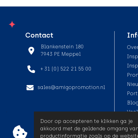
Contact
Inf
Blankenstein 180
Over
7943 PE Meppel
Insp
Insp
+ 31 (0) 522 21 55 00
Pro
Nieu
sales@amigopromotion.nl
Port
Blo
Veel
Door op accepteren te klikken ga je
akkoord met de geldende omgang va
productinformatie zoals op de websit