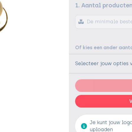
1. Aantal producte
De minimale bestel
Of kies een ander aanta
Selecteer jouw opties 
V
Je kunt jouw log
uploaden