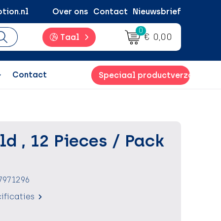
tion.nl
Over ons
Contact
Nieuwsbrief
0
€ 0,00
Taal
Contact
Speciaal productverzoek
d , 12 Pieces / Pack
7971296
ificaties