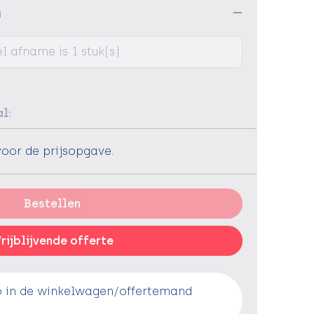
n
 afname is 1 stuk(s)
l:
voor de prijsopgave.
Bestellen
rijblijvende offerte
o in de winkelwagen/offertemand