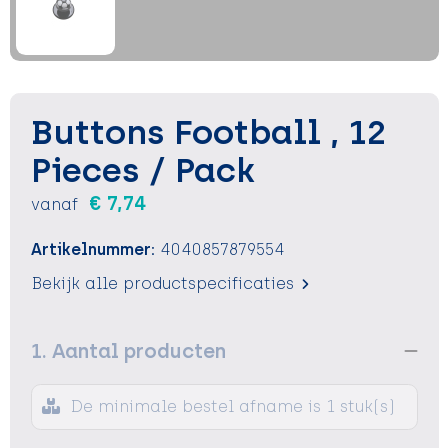
Sleutelhangers en Lanyards
Sleutelhangers en Lanyards
Vesten
Verrekijkers
Snoepgoed
Snoepgoed
Voedselcontainers
Spellen voor binnen en buiten
Spellen voor binnen en buiten
Vrije tijd
Buttons Football , 12
Sport
Sport
Waterflessen
Pieces / Pack
€ 7,74
vanaf
Tassen
Tassen
Zonnebrandcrémes en sprays
Artikelnummer:
4040857879554
Themapakketten
Themapakketten
Zonnebrillen, hoezen en accessoires
Bekijk alle productspecificaties
Veiligheid, Auto en Fiets
Veiligheid, Auto en Fiets
1. Aantal producten
Zomer
Zomer
Waterflesjes
Waterflesjes
De minimale bestel afname is 1 stuk(s)