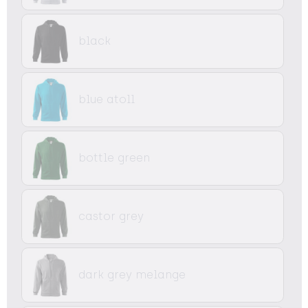
black
blue atoll
bottle green
castor grey
dark grey melange