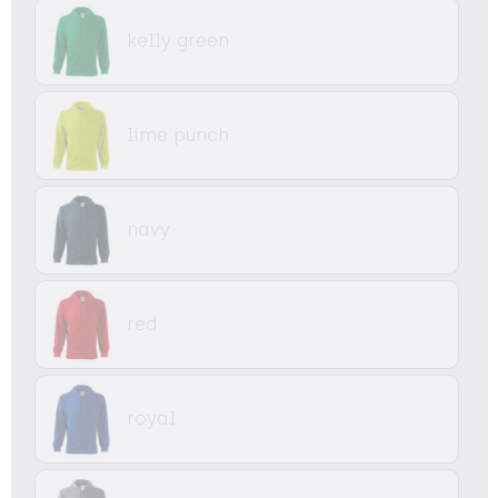
kelly green
lime punch
navy
red
royal