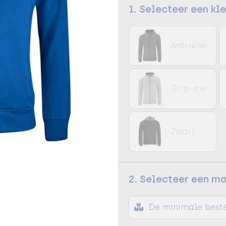
1. Selecteer een kl
Antraciet Melange
Grijs-melange
Zwart
2. Selecteer een m
De minimale beste