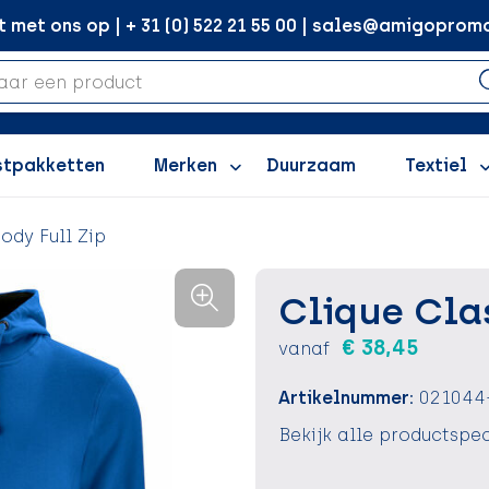
met ons op | + 31 (0) 522 21 55 00 | sales@amigopromo
stpakketten
Merken
Duurzaam
Textiel
ody Full Zip
Clique Cla
€ 38,45
vanaf
Artikelnummer:
021044
Bekijk alle productspec