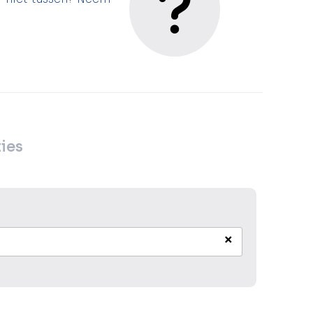
ies
×