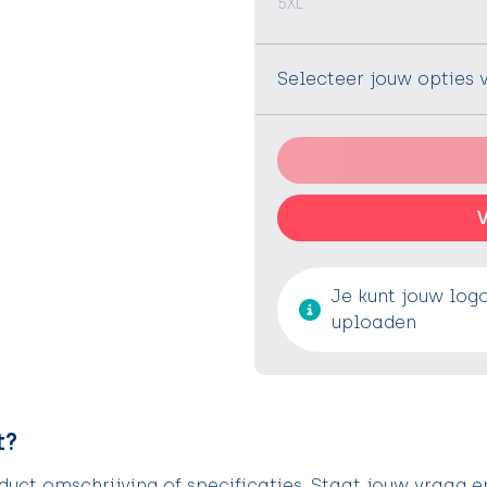
5XL
Selecteer jouw opties 
V
Je kunt jouw log
uploaden
t?
uct omschrijving of specificaties. Staat jouw vraag e