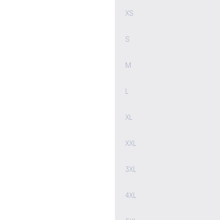
XS
S
M
L
XL
XXL
3XL
4XL