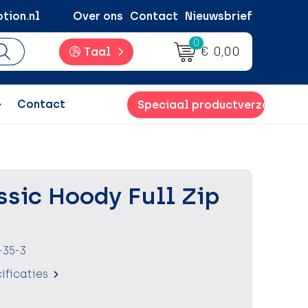
tion.nl
Over ons
Contact
Nieuwsbrief
0
€ 0,00
Taal
Contact
Speciaal productverzoek
ssic Hoody Full Zip
-35-3
ificaties