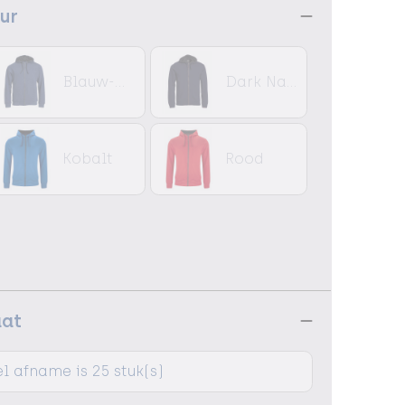
eur
Blauw-melange
Dark Navy
Kobalt
Rood
aat
l afname is 25 stuk(s)