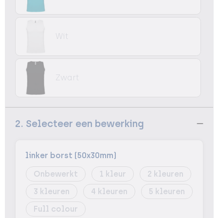
Wit
Zwart
2. Selecteer een bewerking
linker borst (50x30mm)
Onbewerkt
1
2
3
4
5
Full colour