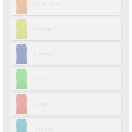
Fluor oranje
Fluorgeel
Koningsblauw
Lime
Rood
Turkoois