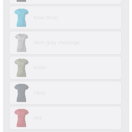
blue atoll
dark grey melange
khaki
navy
red