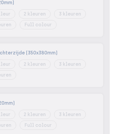
120mm)
2
3
Full colour
chterzijde (350x380mm)
2
3
120mm)
2
3
Full colour