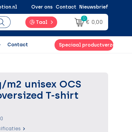
tion.nl
Over ons
Contact
Nieuwsbrief
0
€ 0,00
Taal
Contact
Speciaal productverzoek
g/m2 unisex OCS
versized T-shirt
10
ificaties