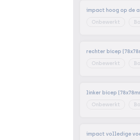
impact hoog op de a
Onbewerkt
Bo
rechter bicep (78x7
Onbewerkt
Bo
linker bicep (78x78m
Onbewerkt
Bo
impact volledige vo