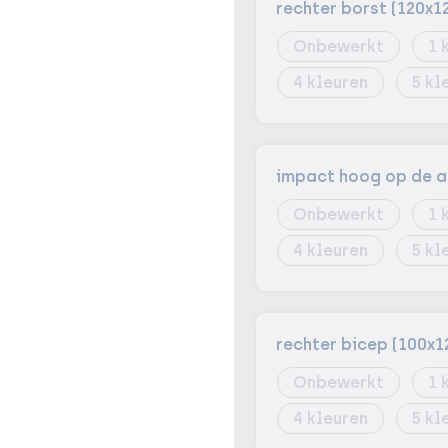
rechter borst (120x
Onbewerkt
1
4
5
impact hoog op de a
Onbewerkt
1
4
5
rechter bicep (100x
Onbewerkt
1
4
5