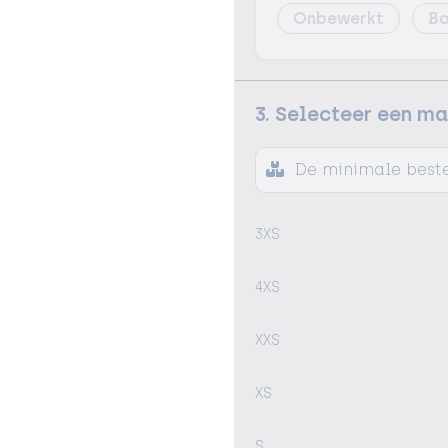
Onbewerkt
Bo
3. Selecteer een m
De minimale beste
3XS
4XS
XXS
XS
S