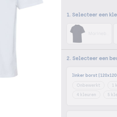
1. Selecteer een kl
Marineblauw
2. Selecteer een b
linker borst (120x12
Onbewerkt
1
4
5