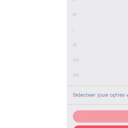
M
L
XL
XXL
3XL
Selecteer jouw opties 