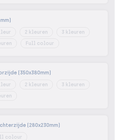
0mm)
2
3
Full colour
orzijde (350x380mm)
2
3
chterzijde (280x230mm)
ll colour