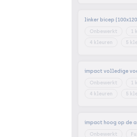
linker bicep (100x12
Onbewerkt
1
4
5
impact volledige vo
Onbewerkt
1
4
5
impact hoog op de a
Onbewerkt
Fu