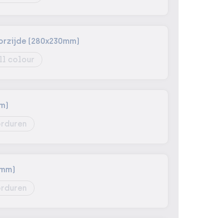
orzijde (280x230mm)
ll colour
m)
rduren
9mm)
rduren