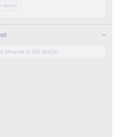
rduren
aat
l afname is 100 stuk(s)