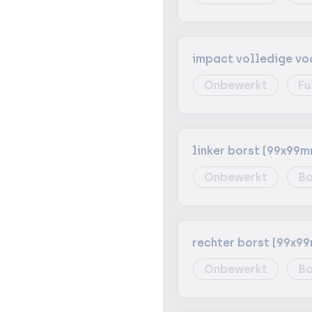
impact volledige vo
Onbewerkt
Fu
linker borst (99x99m
Onbewerkt
Bo
rechter borst (99x9
Onbewerkt
Bo