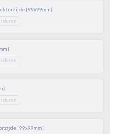
chterzijde (99x99mm)
rduren
8mm)
rduren
m)
rduren
orzijde (99x99mm)