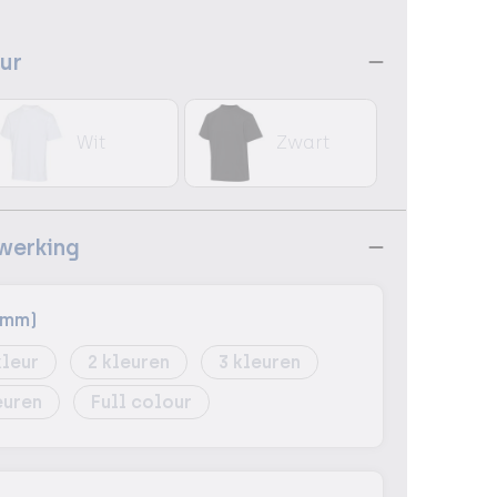
eur
Wit
Zwart
ewerking
0mm)
2
3
Full colour