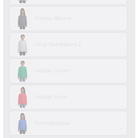
Franse Marine
Grijs Gemêleerd 2
Helder Groen
Helder Rood
Koningsblauw