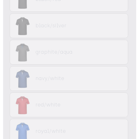
black/silver
graphite/aqua
navy/white
red/white
royal/white