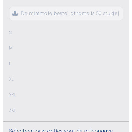
De minimale bestel afname is 50 stuk(s)
S
M
L
XL
XXL
3XL
Selecteer jouw opties voor de prijsopgave.