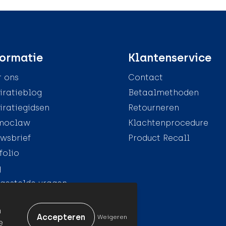
ormatie
Klantenservice
 ons
Contact
iratieblog
Betaalmethoden
iratiegidsen
Retourneren
moclaw
Klachtenprocedure
wsbrief
Product Recall
folio
g
gestelde vragen
n
Weigeren
e