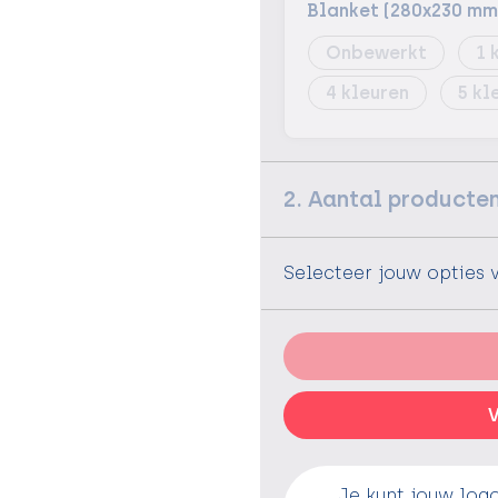
Blanket (280x230 mm
Onbewerkt
1
4
5
2. Aantal producte
Selecteer jouw opties 
V
Je kunt jouw log