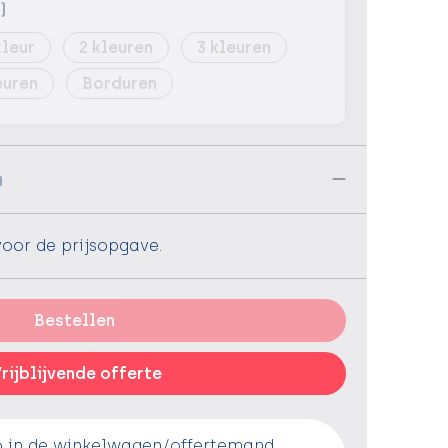
)
2
3
Borduren
n
voor de prijsopgave.
Bestellen
rijblijvende offerte
o in de winkelwagen/offertemand