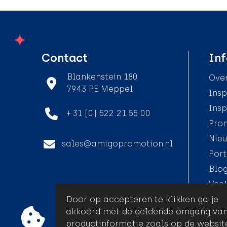
Contact
Inf
Blankenstein 180
Over
7943 PE Meppel
Insp
Insp
+ 31 (0) 522 21 55 00
Pro
Nieu
sales@amigopromotion.nl
Port
Blo
Veel
Door op accepteren te klikken ga je
akkoord met de geldende omgang va
productinformatie zoals op de websit