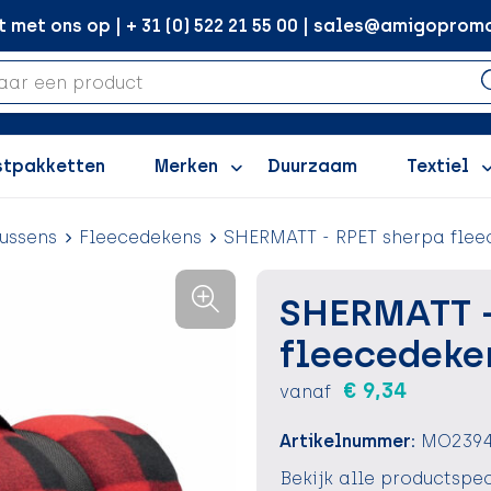
met ons op | + 31 (0) 522 21 55 00 | sales@amigopromo
stpakketten
Merken
Duurzaam
Textiel
ussens
Fleecedekens
SHERMATT - RPET sherpa fle
SHERMATT -
fleecedeke
€ 9,34
vanaf
Artikelnummer:
MO2394
Bekijk alle productspec