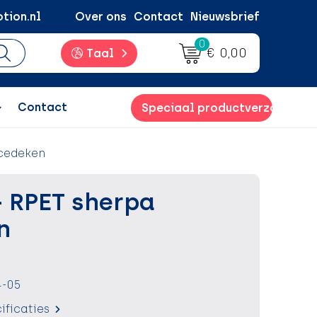
tion.nl
Over ons
Contact
Nieuwsbrief
0
€ 0,00
Taal
Contact
Speciaal productverzoek
ecedeken
 RPET sherpa
n
-05
ificaties