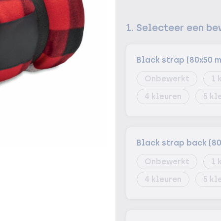
1. Selecteer een be
Black strap (80x50 
Onbewerkt
1
4
5
Black strap back (8
Onbewerkt
1
4
5