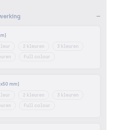
werking
mm)
2
3
Full colour
0x50 mm)
2
3
Full colour