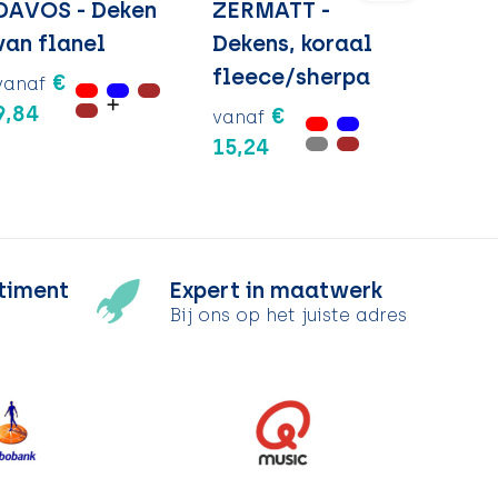
DAVOS - Deken
ZERMATT -
van flanel
Dekens, koraal
fleece/sherpa
€
vanaf
9,84
€
vanaf
15,24
timent
Expert in maatwerk
Bij ons op het juiste adres