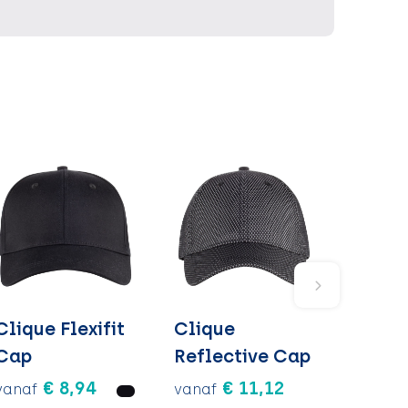
Clique Flexifit
Clique
Cap
Reflective Cap
€ 8,94
€ 11,12
vanaf
vanaf