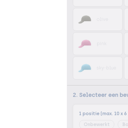
olive
pink
sky-blue
2. Selecteer een b
1 positie (max. 10 x 6
Onbewerkt
Bo