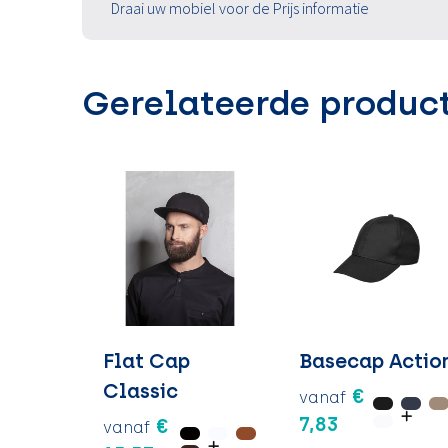
Draai uw mobiel voor de Prijs informatie
Gerelateerde produc
Flat Cap
Basecap Actio
Classic
€
vanaf
7,83
€
vanaf