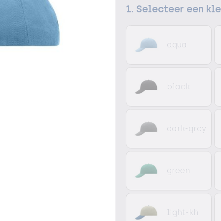
1. Selecteer een kl
aqua
black
dark-grey
green
light-khaki/navy