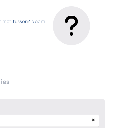
r niet tussen? Neem
ies
×