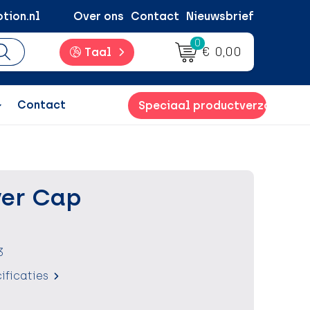
tion.nl
Over ons
Contact
Nieuwsbrief
0
€ 0,00
Taal
Contact
Speciaal productverzoek
ver Cap
3
ificaties