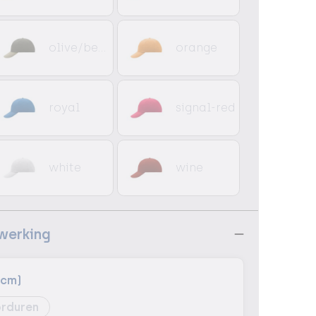
olive/beige
orange
royal
signal-red
white
wine
ewerking
 cm)
rduren