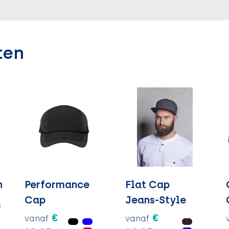
ten
n
Performance
Flat Cap
Cap
Jeans-Style
€
€
vanaf
vanaf