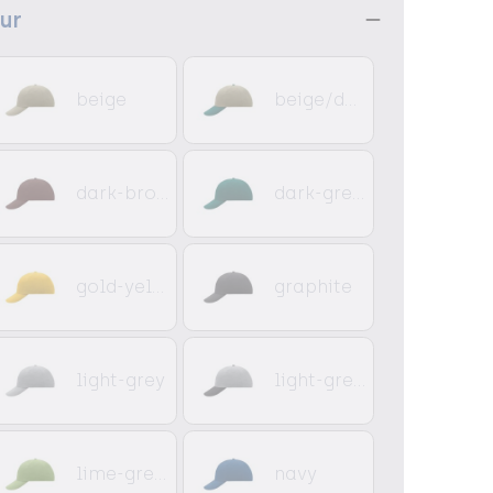
eur
beige
beige/dark-green
dark-brown
dark-green
gold-yellow
graphite
light-grey
light-grey/black
lime-green
navy