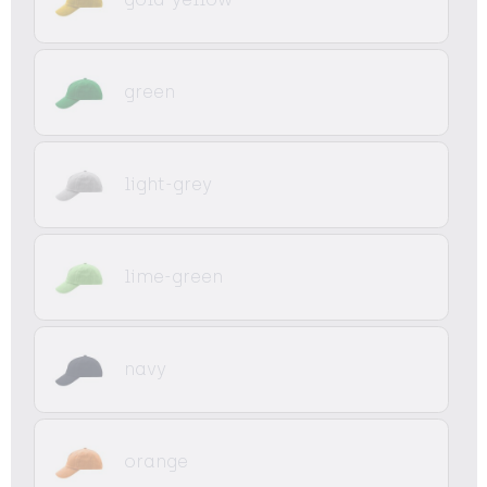
green
light-grey
lime-green
navy
orange