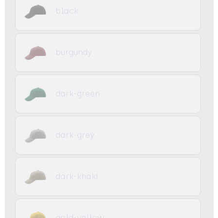
black
burgundy
dark-green
dark-grey
dark-khaki
gold-yellow