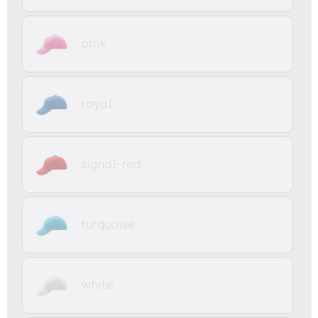
pink
royal
signal-red
turquoise
white