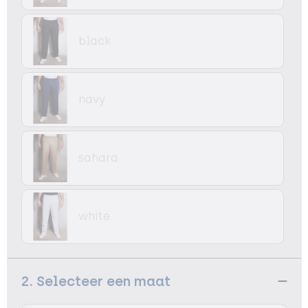
black
navy
sahara
white
2. Selecteer een maat