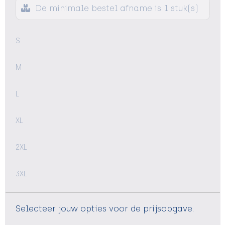
De minimale bestel afname is 1 stuk(s)
S
M
L
XL
2XL
3XL
Selecteer jouw opties voor de prijsopgave.