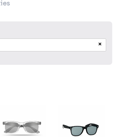
ies
×