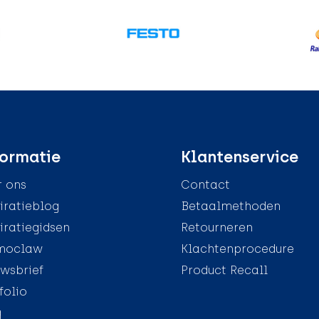
ormatie
Klantenservice
 ons
Contact
iratieblog
Betaalmethoden
iratiegidsen
Retourneren
moclaw
Klachtenprocedure
wsbrief
Product Recall
folio
g