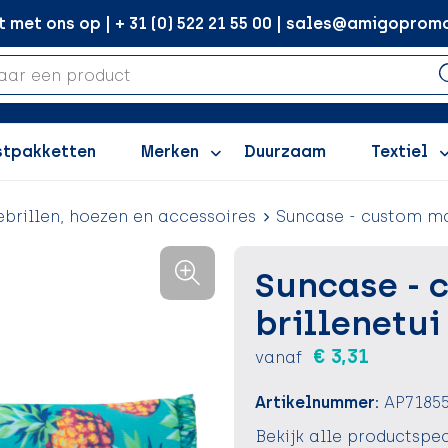
met ons op | + 31 (0) 522 21 55 00 | sales@amigopromo
stpakketten
Merken
Duurzaam
Textiel
brillen, hoezen en accessoires
Suncase - custom ma
Suncase - 
brillenetui
€ 3,31
vanaf
Artikelnummer:
AP7185
Bekijk alle productspec