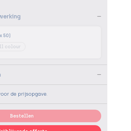
werking
x 50)
ll colour
n
voor de prijsopgave.
Bestellen