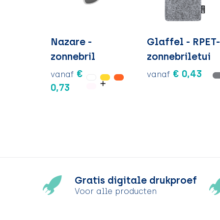
Nazare -
Glaffel - RPET
zonnebril
zonnebriletui
€
€ 0,43
vanaf
vanaf
0,73
Gratis digitale drukproef
Voor alle producten