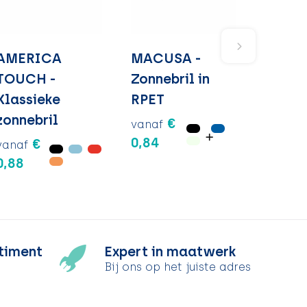
AMERICA
MACUSA -
TOUCH -
Zonnebril in
Klassieke
RPET
zonnebril
€
vanaf
0,84
€
vanaf
0,88
timent
Expert in maatwerk
Bij ons op het juiste adres