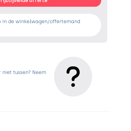
rijblijvende offerte
o in de winkelwagen/offertemand
r niet tussen? Neem