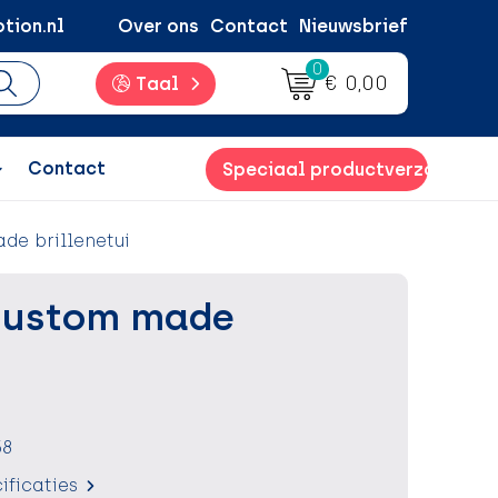
tion.nl
Over ons
Contact
Nieuwsbrief
0
€ 0,00
Taal
Contact
Speciaal productverzoek
de brillenetui
custom made
58
ificaties