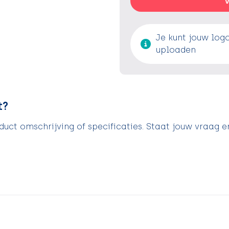
V
Je kunt jouw log
uploaden
t?
uct omschrijving of specificaties. Staat jouw vraag e