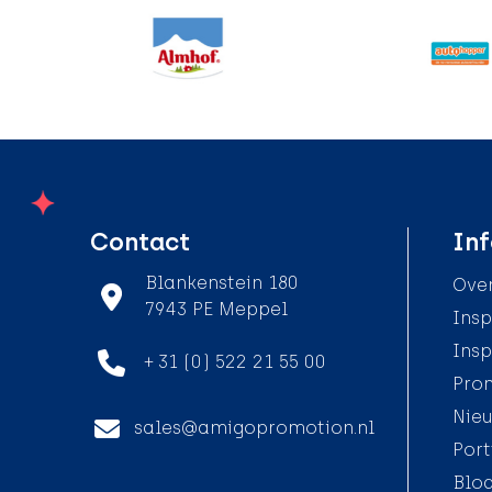
Contact
Inf
Blankenstein 180
Over
7943 PE Meppel
Insp
Insp
+ 31 (0) 522 21 55 00
Pro
Nieu
sales@amigopromotion.nl
Port
Blo