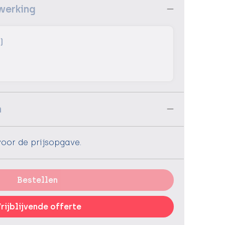
werking
)
n
voor de prijsopgave.
Bestellen
rijblijvende offerte