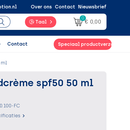
tion.nl
Over ons
Contact
Nieuwsbrief
0
€ 0,00
Taal
Contact
Speciaal productverzoek
 ml
crème spf50 50 ml
0.100-FC
ificaties