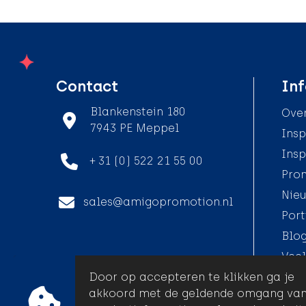
Contact
Inf
Blankenstein 180
Over
7943 PE Meppel
Insp
Insp
+ 31 (0) 522 21 55 00
Pro
Nieu
sales@amigopromotion.nl
Port
Blo
Veel
Door op accepteren te klikken ga je
akkoord met de geldende omgang va