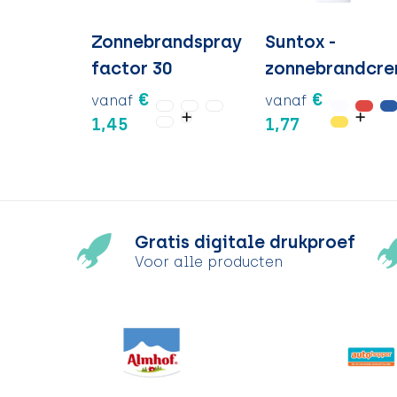
Zonnebrandspray
Suntox -
factor 30
zonnebrandcr
€
€
vanaf
vanaf
1,45
1,77
Gratis digitale drukproef
Voor alle producten