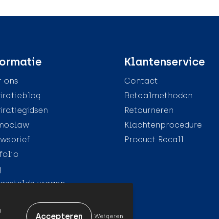
ormatie
Klantenservice
 ons
Contact
iratieblog
Betaalmethoden
iratiegidsen
Retourneren
moclaw
Klachtenprocedure
wsbrief
Product Recall
folio
g
gestelde vragen
n
Weigeren