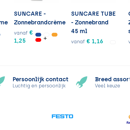
SUNCARE -
SUNCARE TUBE
eme
Zonnebrandcrème
- Zonnebrand
45 ml
€
vanaf
1,25
€ 1,16
vanaf
Persoonlijk contact
Breed assor
Luchtig en persoonlijk
Veel keuze