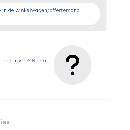
o in de winkelwagen/offertemand
r niet tussen? Neem
ies