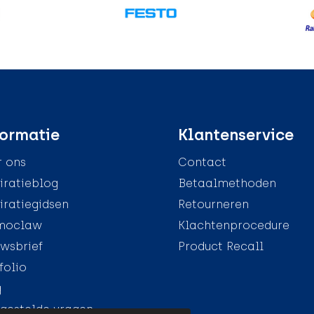
ormatie
Klantenservice
 ons
Contact
iratieblog
Betaalmethoden
iratiegidsen
Retourneren
moclaw
Klachtenprocedure
wsbrief
Product Recall
folio
g
gestelde vragen