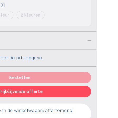
10)
2
n
voor de prijsopgave.
Bestellen
rijblijvende offerte
o in de winkelwagen/offertemand