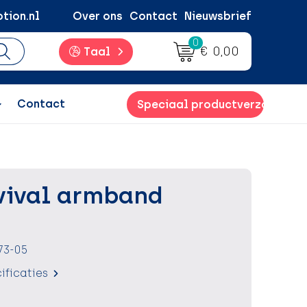
tion.nl
Over ons
Contact
Nieuwsbrief
0
€ 0,00
Taal
Contact
Speciaal productverzoek
rvival armband
73-05
ificaties