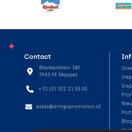
Contact
Inf
Blankenstein 180
Over
7943 PE Meppel
Insp
Insp
+ 31 (0) 522 21 55 00
Pro
Nieu
sales@amigopromotion.nl
Port
Blo
Veel