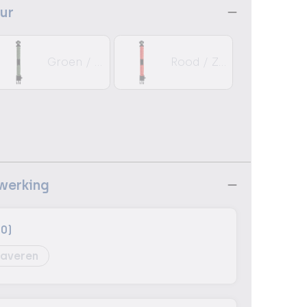
eur
Groen / Zwart
Rood / Zwart
ewerking
10)
averen