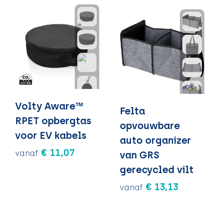
Volty Aware™
Felta
RPET opbergtas
opvouwbare
voor EV kabels
auto organizer
€ 11,07
vanaf
van GRS
gerecycled vilt
€ 13,13
vanaf