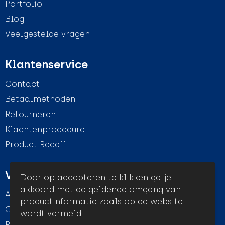
Portfolio
Blog
Veelgestelde vragen
Klantenservice
Contact
Betaalmethoden
Retourneren
Klachtenprocedure
Product Recall
Veilig winkelen
Door op accepteren te klikken ga je
akkoord met de geldende omgang van
Algemene voorwaarden
productinformatie zoals op de website
Cookieverklaring
wordt vermeld.
Privacyverklaring