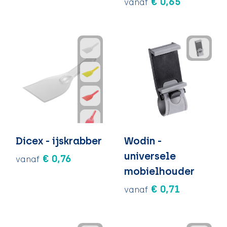
€ 0,65
vanaf
Dicex - ijskrabber
Wodin -
universele
€ 0,76
vanaf
mobielhouder
€ 0,71
vanaf