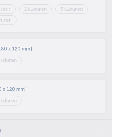
2
3
180 x 120 mm)
rduren
0 x 120 mm)
rduren
n