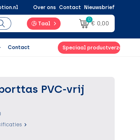
tion.nl
Over ons
Contact
Nieuwsbrief
0
€ 0,00
Taal
Contact
Speciaal productverzoek
orttas PVC-vrij
0
ificaties