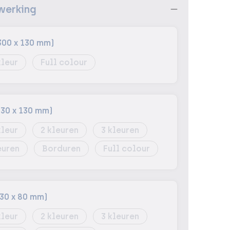
werking
300 x 130 mm)
Full colour
130 x 130 mm)
2
3
Borduren
Full colour
130 x 80 mm)
2
3