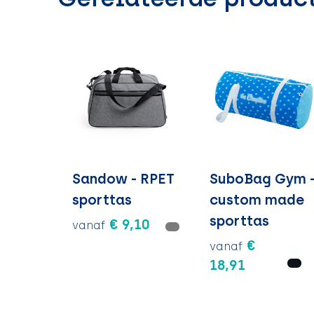
Sandow - RPET
SuboBag Gym 
sporttas
custom made
sporttas
€ 9,10
vanaf
€
vanaf
18,91