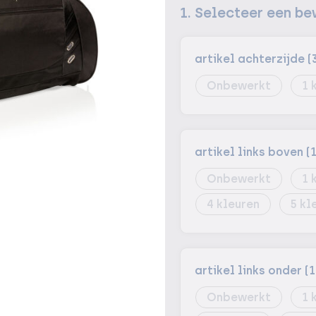
1. Selecteer een be
artikel achterzijde (
Onbewerkt
1
artikel links boven (
Onbewerkt
1
4
5
artikel links onder (
Onbewerkt
1