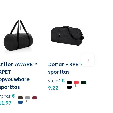
Dillon AWARE™
Dorian - RPET-
RPET
sporttas
opvouwbare
€
vanaf
sporttas
9,22
€
vanaf
11,97