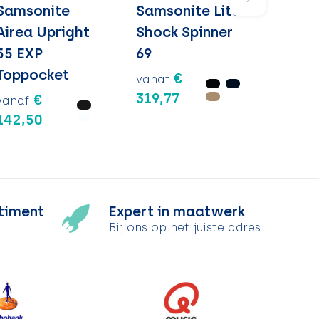
Samsonite
Samsonite Lite-
Airea Upright
Shock Spinner
55 EXP
69
Toppocket
€
vanaf
319,77
€
vanaf
142,50
timent
Expert in maatwerk
Bij ons op het juiste adres