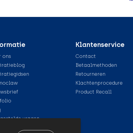
ormatie
Klantenservice
 ons
Contact
iratieblog
Betaalmethoden
iratiegidsen
Retourneren
moclaw
Klachtenprocedure
wsbrief
Product Recall
folio
g
gestelde vragen