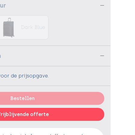
eur
Dark Blue
n
voor de prijsopgave.
Bestellen
rijblijvende offerte