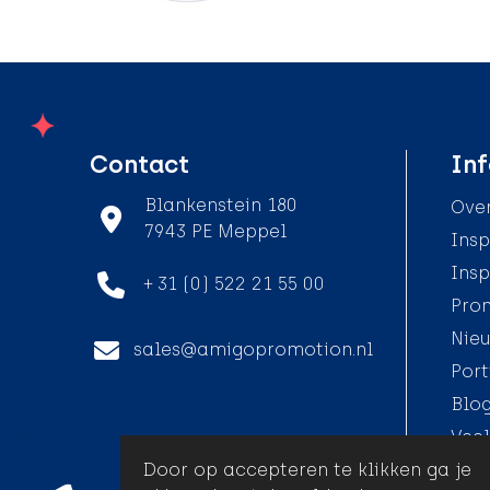
Contact
Inf
Blankenstein 180
Over
7943 PE Meppel
Insp
Insp
+ 31 (0) 522 21 55 00
Pro
Nieu
sales@amigopromotion.nl
Port
Blo
Veel
Door op accepteren te klikken ga je