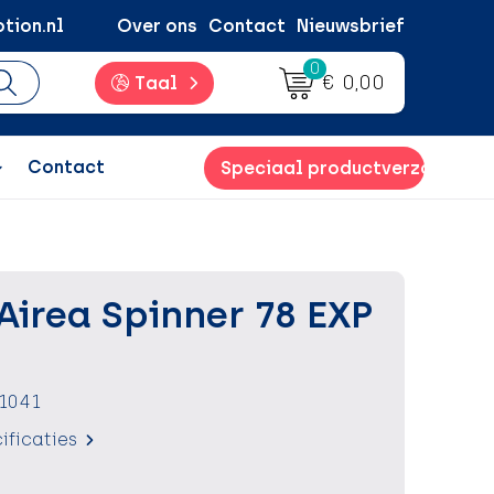
tion.nl
Over ons
Contact
Nieuwsbrief
0
€ 0,00
Taal
Contact
Speciaal productverzoek
Airea Spinner 78 EXP
1041
ificaties