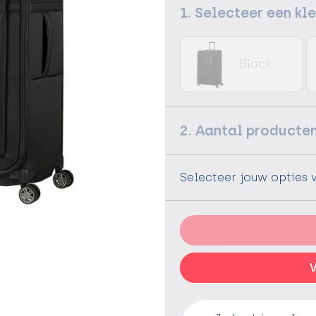
1. Selecteer een kl
Black
2. Aantal producte
Selecteer jouw opties 
V