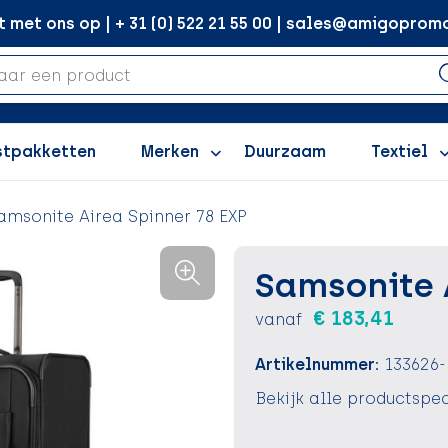
met ons op | + 31 (0) 522 21 55 00 | sales@amigopromo
stpakketten
Merken
Duurzaam
Textiel
amsonite Airea Spinner 78 EXP
Samsonite 
€ 183,41
vanaf
Artikelnummer:
133626-
Bekijk alle productspec