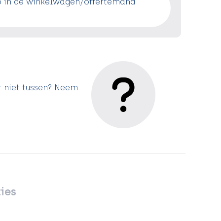
o in de winkelwagen/offertemand
r niet tussen? Neem
ies