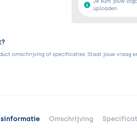
Je kunt jouw log
uploaden
t?
uct omschrijving of specificaties. Staat jouw vraag e
jsinformatie
Omschrijving
Specificat