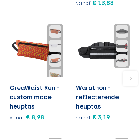
€ 13,83
vanaf
CreaWaist Run -
Warathon -
custom made
reflecterende
heuptas
heuptas
€ 8,98
€ 3,19
vanaf
vanaf