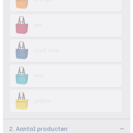
red
royal blue
teal
yellow
2. Aantal producten