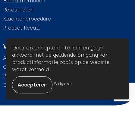
Betaalmethoden
Retourneren
Klachtenprocedure
Product Recall
Veilig winkelen
Door op accepteren te klikken ga je
akkoord met de geldende omgang van
Algemene voorwaarden
productinformatie zoals op de website
Cookieverklaring
wordt vermeld.
Privacyverklaring
Weigeren
Disclaimer
© Amigo Promotion