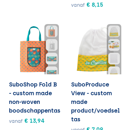
€ 8,15
vanaf
SuboShop Fold B
SuboProduce
- custom made
View - custom
non-woven
made
boodschappentas
product/voedsel
tas
€ 13,94
vanaf
€ 7,09
vanaf