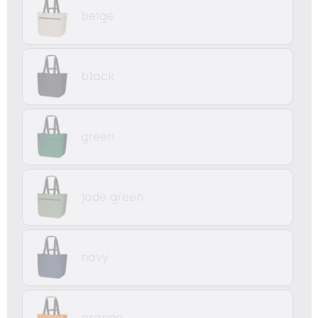
beige
black
green
jade green
navy
orange