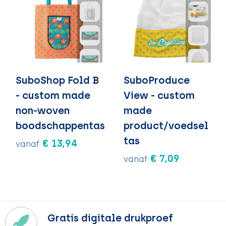
SuboShop Fold B
SuboProduce
- custom made
View - custom
non-woven
made
boodschappentas
product/voedsel
tas
€ 13,94
vanaf
€ 7,09
vanaf
Gratis digitale drukproef