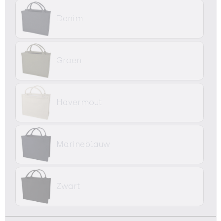
Denim
Groen
Havermout
Marineblauw
Zwart