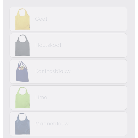
Geel
Houtskool
Koningsblauw
Lime
Marineblauw