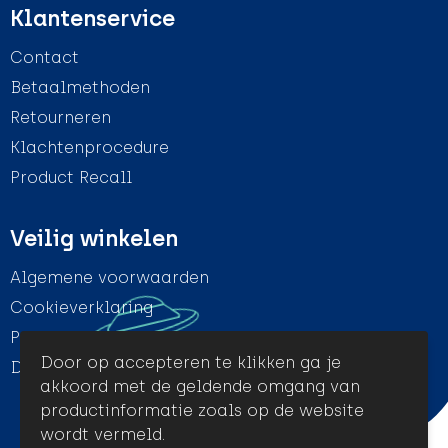
Klantenservice
Contact
Betaalmethoden
Retourneren
Klachtenprocedure
Product Recall
Veilig winkelen
Algemene voorwaarden
Cookieverklaring
Privacyverklaring
Door op accepteren te klikken ga je
Disclaimer
akkoord met de geldende omgang van
productinformatie zoals op de website
wordt vermeld.