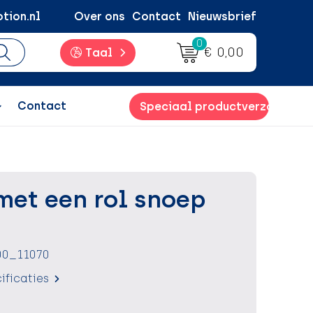
tion.nl
Over ons
Contact
Nieuwsbrief
0
€ 0,00
Taal
Contact
Speciaal productverzoek
met een rol snoep
00_11070
ificaties