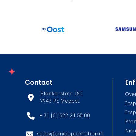
Contact
Inf
Blankenstein 180
Over
7943 PE Meppel
Insp
Insp
+ 31 (0) 522 21 55 00
Pro
Nieu
sales@amigopromotion.nl