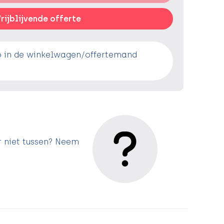
rijblijvende offerte
o in de winkelwagen/offertemand
r niet tussen? Neem