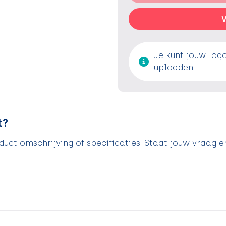
V
Je kunt jouw log
uploaden
t?
uct omschrijving of specificaties. Staat jouw vraag e