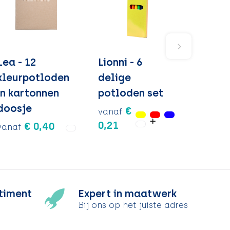
Lea - 12
Lionni - 6
kleurpotloden
delige
in kartonnen
potloden set
doosje
€
vanaf
0,21
€ 0,40
vanaf
timent
Expert in maatwerk
Bij ons op het juiste adres