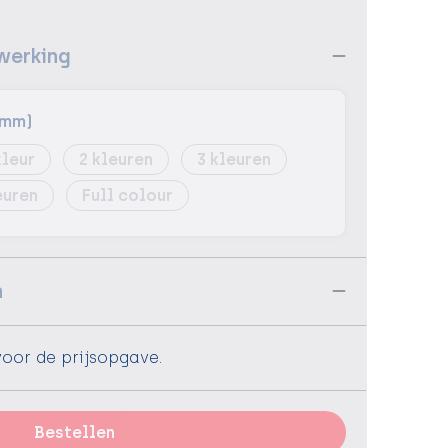
werking
 mm)
2
3
Full colour
n
voor de prijsopgave.
Bestellen