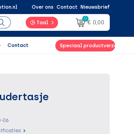
tion.nl
Over ons
Contact
Nieuwsbrief
0
€ 0,00
Taal
Contact
Speciaal productverzoek
udertasje
-06
ificaties