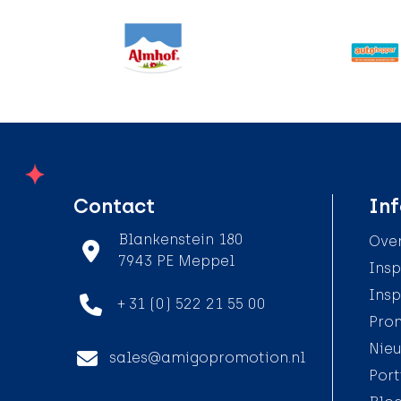
Contact
Inf
Blankenstein 180
Over
7943 PE Meppel
Insp
Insp
+ 31 (0) 522 21 55 00
Pro
Nieu
sales@amigopromotion.nl
Port