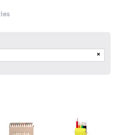
ies
×