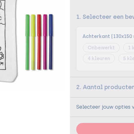
1. Selecteer een be
Achterkant (130x150
Onbewerkt
1
4
5
2. Aantal producte
Selecteer jouw opties 