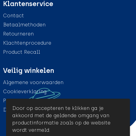
Klantenservice
Contact
Betaalmethoden
Retourneren
Klachtenprocedure
Product Recall
Veilig winkelen
Algemene voorwaarden
Cookieverklaring
Privacyverklaring
Door op accepteren te klikken ga je
Disclaimer
akkoord met de geldende omgang van
productinformatie zoals op de website
wordt vermeld.
© Amigo Promotion