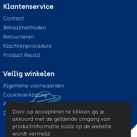
Klantenservice
Contact
Betaalmethoden
Retourneren
Klachtenprocedure
Product Recall
Veilig winkelen
Algemene voorwaarden
Cookieverklaring
Privacyverklaring
Door op accepteren te klikken ga je
Disclaimer
akkoord met de geldende omgang van
productinformatie zoals op de website
wordt vermeld.