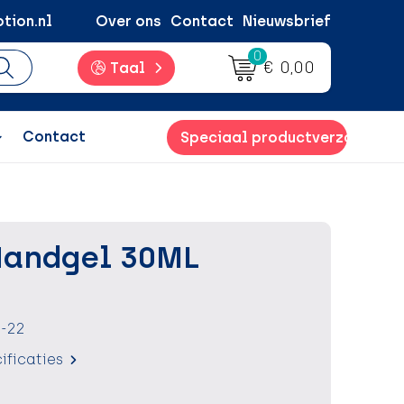
tion.nl
Over ons
Contact
Nieuwsbrief
0
€ 0,00
Taal
Contact
Speciaal productverzoek
Handgel 30ML
-22
ificaties