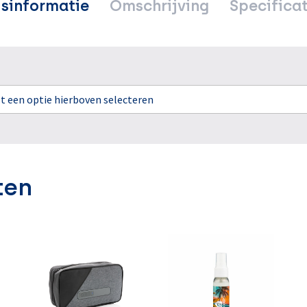
jsinformatie
Omschrijving
Specificat
rst een optie hierboven selecteren
ten