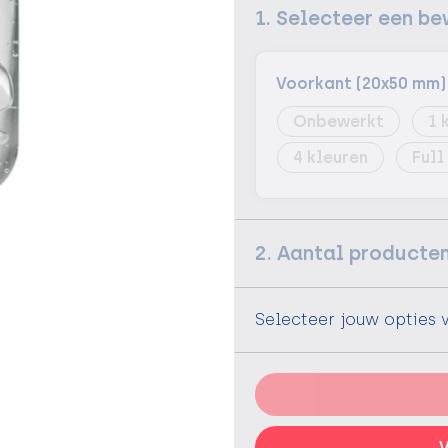
1. Selecteer een be
Voorkant (20x50 mm)
Onbewerkt
1
4
Full
2. Aantal producte
Selecteer jouw opties 
V