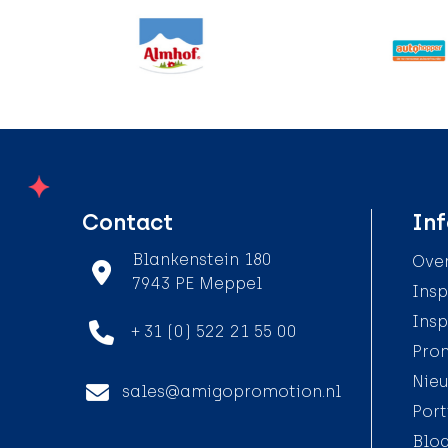
Contact
Inf
Blankenstein 180
Over
7943 PE Meppel
Insp
Insp
+ 31 (0) 522 21 55 00
Pro
Nieu
sales@amigopromotion.nl
Port
Blo