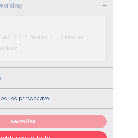
werking
2
3
 colour
n
voor de prijsopgave.
Bestellen
rijblijvende offerte