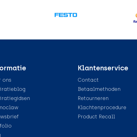
ormatie
Klantenservice
 ons
Contact
iratieblog
Betaalmethoden
iratiegidsen
Retourneren
moclaw
Klachtenprocedure
wsbrief
Product Recall
folio
g