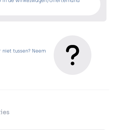
o in de winkelwagen/offertemand
r niet tussen? Neem
ies