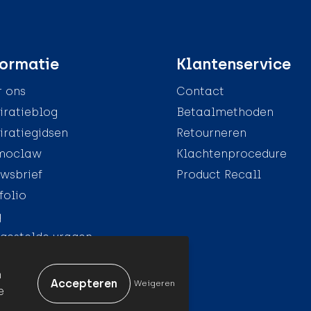
ormatie
Klantenservice
 ons
Contact
iratieblog
Betaalmethoden
iratiegidsen
Retourneren
moclaw
Klachtenprocedure
wsbrief
Product Recall
folio
g
gestelde vragen
n
Weigeren
e