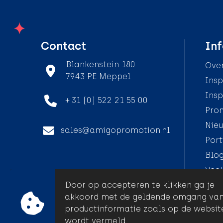
Contact
Inf
Blankenstein 180
Over
7943 PE Meppel
Insp
Insp
+ 31 (0) 522 21 55 00
Pro
Nieu
sales@amigopromotion.nl
Port
Blo
Veel
Door op accepteren te klikken ga je
akkoord met de geldende omgang va
productinformatie zoals op de websit
© Amigo Promotion
wordt vermeld.