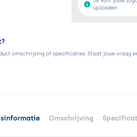
Je kunt jouw log
uploaden
t?
uct omschrijving of specificaties. Staat jouw vraag e
jsinformatie
Omschrijving
Specificat