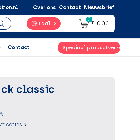
tion.nl
Over ons
Contact
Nieuwsbrief
0
€ 0,00
Taal
Contact
Speciaal productverzoek
ck classic
95
ificaties