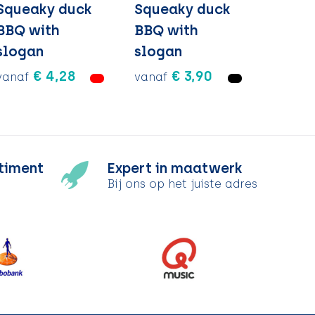
Squeaky duck
Squeaky duck
BBQ with
BBQ with
slogan
slogan
€ 4,28
€ 3,90
vanaf
vanaf
timent
Expert in maatwerk
Bij ons op het juiste adres