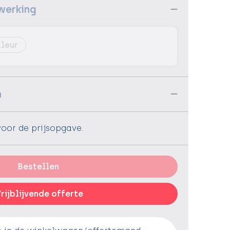
werking
n
voor de prijsopgave.
Bestellen
rijblijvende offerte