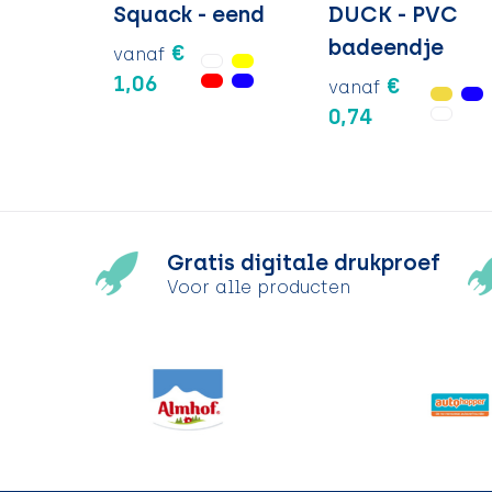
Squack - eend
DUCK - PVC
badeendje
€
vanaf
1,06
€
vanaf
0,74
Gratis digitale drukproef
Voor alle producten