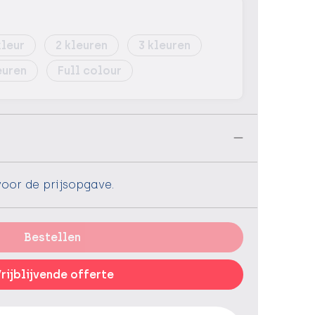
2
3
Full colour
n
voor de prijsopgave.
Bestellen
rijblijvende offerte