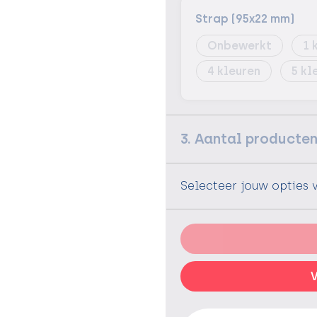
Strap (95x22 mm)
Onbewerkt
1
4
5
3. Aantal producte
Selecteer jouw opties 
V