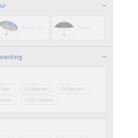
eur
Royal Blauw
Zwart
ewerking
)
2
3
Full colour
)