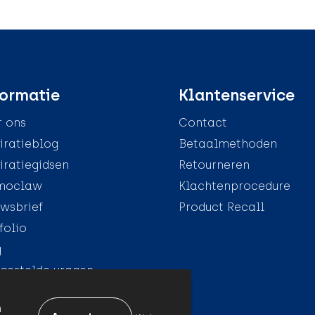
ormatie
Klantenservice
 ons
Contact
iratieblog
Betaalmethoden
iratiegidsen
Retourneren
moclaw
Klachtenprocedure
wsbrief
Product Recall
folio
g
gestelde vragen
n