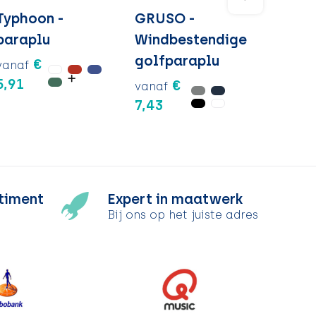
Typhoon -
GRUSO -
paraplu
Windbestendige
golfparaplu
€
vanaf
5,91
€
vanaf
7,43
timent
Expert in maatwerk
Bij ons op het juiste adres