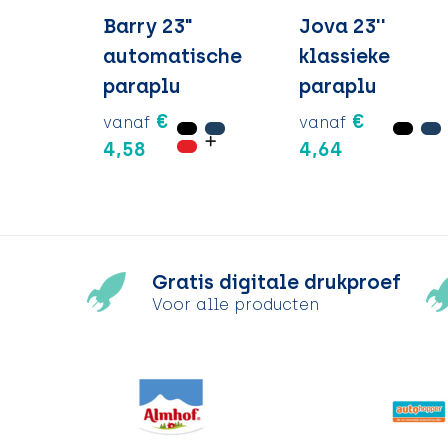
Barry 23"
Jova 23''
automatische
klassieke
paraplu
paraplu
€
€
vanaf
vanaf
4,58
4,64
Gratis digitale drukproef
Voor alle producten