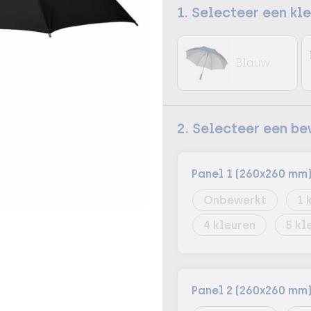
1. Selecteer een kl
Blauw
2. Selecteer een b
Panel 1 (260x260 mm
Onbewerkt
1
4
5
Panel 2 (260x260 mm