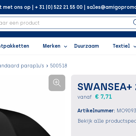
met ons op | + 31 (0) 522 21 55 00 | sales@amigopromo
stpakketten
Merken
Duurzaam
Textiel
andaard paraplu's
500518
SWANSEA+ 2
€ 7,71
vanaf
Artikelnummer:
MO9093
Bekijk alle productspec