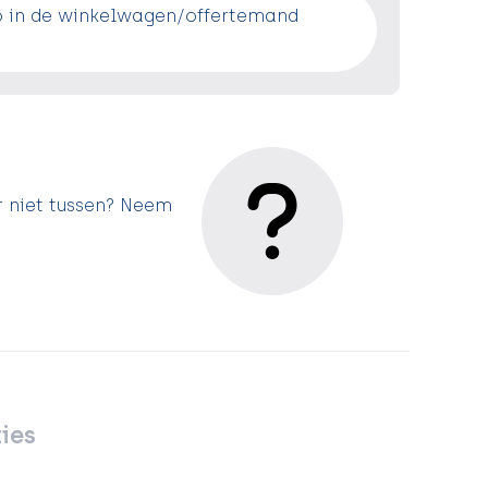
o in de winkelwagen/offertemand
r niet tussen? Neem
ies