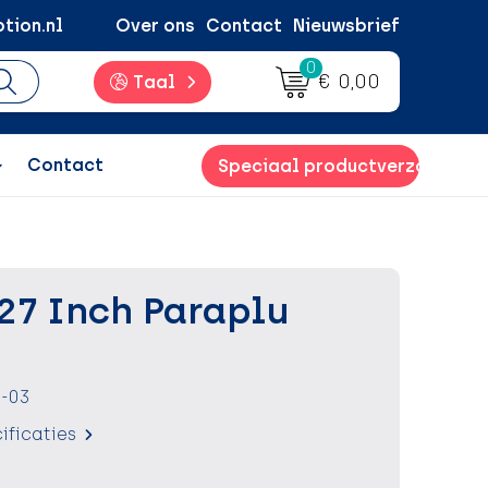
tion.nl
Over ons
Contact
Nieuwsbrief
0
€ 0,00
Taal
Contact
Speciaal productverzoek
7 Inch Paraplu
-03
ificaties