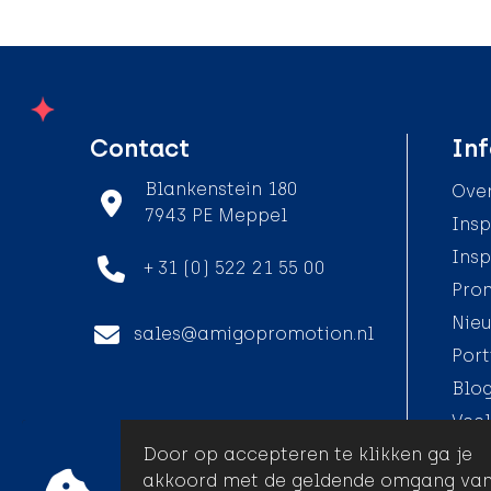
Contact
Inf
Blankenstein 180
Over
7943 PE Meppel
Insp
Insp
+ 31 (0) 522 21 55 00
Pro
Nieu
sales@amigopromotion.nl
Port
Blo
Veel
Door op accepteren te klikken ga je
akkoord met de geldende omgang va