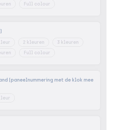
Full colour
)
2
3
Full colour
tband (paneelnummering met de klok mee