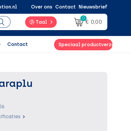
tion.nl
Over ons
Contact
Nieuwsbrief
0
€ 0,00
Taal
Contact
Speciaal productverzoek
paraplu
06
ificaties