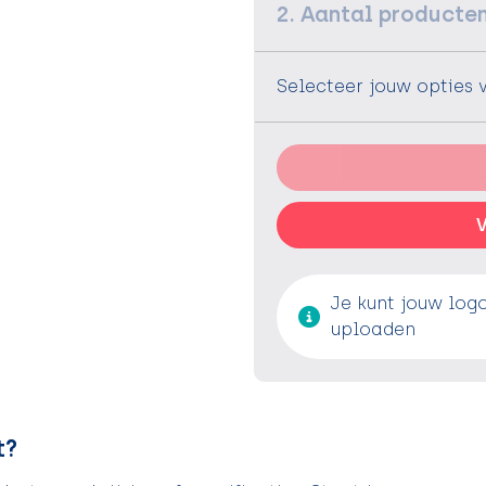
2. Aantal producte
Selecteer jouw opties 
V
Je kunt jouw log
uploaden
t?