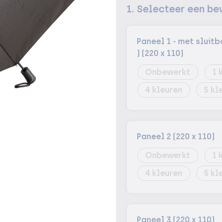
1. Selecteer een be
Paneel 1 - met slui
) (220 x 110)
Onbewerkt
1
4
5
Paneel 2 (220 x 110)
Onbewerkt
1
4
5
Paneel 3 (220 x 110)