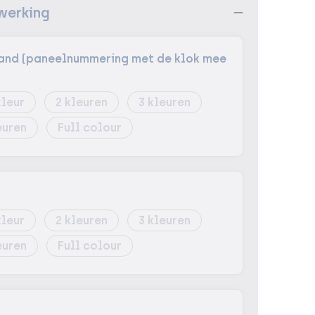
werking
tband (paneelnummering met de klok mee
2
3
Full colour
2
3
Full colour