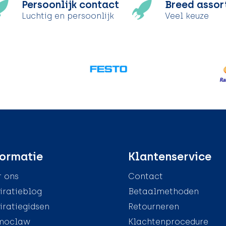
Persoonlijk contact
Breed assor
Luchtig en persoonlijk
Veel keuze
ormatie
Klantenservice
 ons
Contact
iratieblog
Betaalmethoden
iratiegidsen
Retourneren
moclaw
Klachtenprocedure