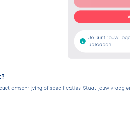
V
Je kunt jouw log
uploaden
t?
uct omschrijving of specificaties. Staat jouw vraag e