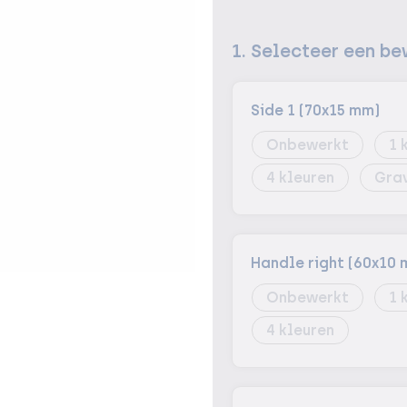
1. Selecteer een be
Side 1 (70x15 mm)
Onbewerkt
1
4
Gra
Handle right (60x10 
Onbewerkt
1
4