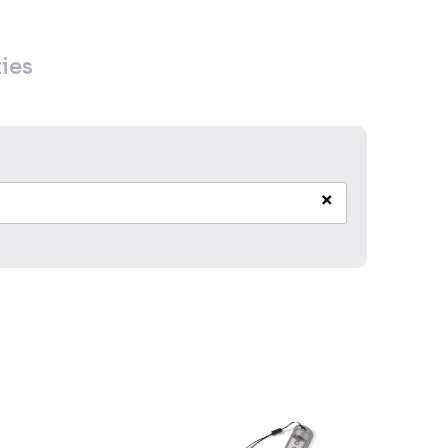
ies
×