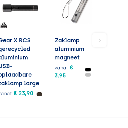
Gear X RCS
Zaklamp
gerecycled
aluminium
aluminium
magneet
USB-
€
vanaf
oplaadbare
3,95
zaklamp large
€ 23,90
vanaf