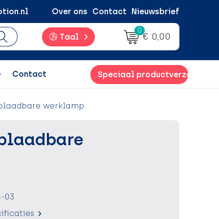
tion.nl
Over ons
Contact
Nieuwsbrief
0
€ 0,00
Taal
Contact
Speciaal productverzoek
Oplaadbare werklamp
plaadbare
-03
ificaties