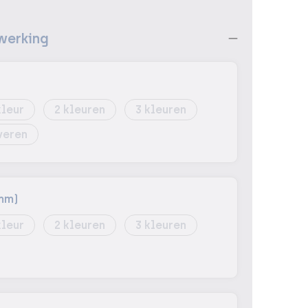
werking
2
3
veren
mm)
2
3