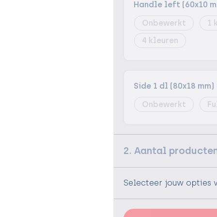
Handle left (60x10 
Onbewerkt
1
4
Side 1 dl (80x18 mm)
Onbewerkt
Fu
2. Aantal producte
Selecteer jouw opties 