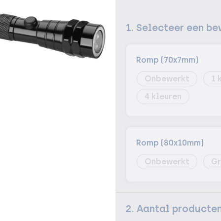
1. Selecteer een be
Romp (70x7mm)
Onbewerkt
1
4
Romp (80x10mm)
Onbewerkt
Gr
2. Aantal producte