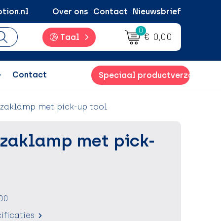
tion.nl
Over ons
Contact
Nieuwsbrief
0
€ 0,00
Taal
Contact
Speciaal productverzoek
zaklamp met pick-up tool
zaklamp met pick-
00
ificaties