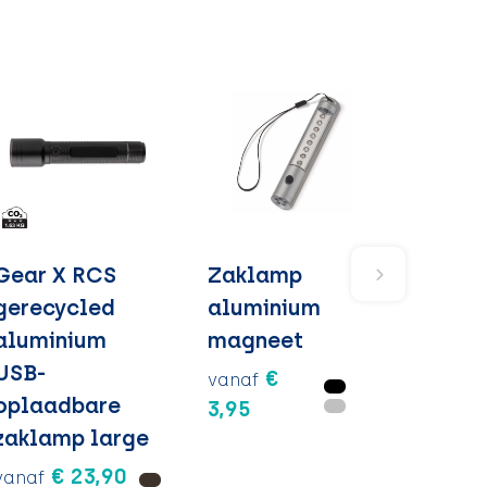
Gear X RCS
Zaklamp
gerecycled
aluminium
aluminium
magneet
USB-
€
vanaf
oplaadbare
3,95
zaklamp large
€ 23,90
vanaf