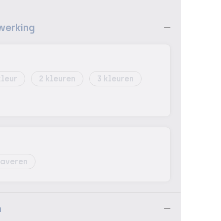
werking
2
3
averen
n