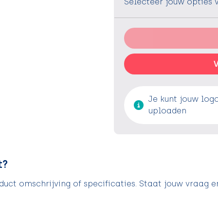
Selecteer jouw opties 
V
Je kunt jouw log
uploaden
t?
uct omschrijving of specificaties. Staat jouw vraag e