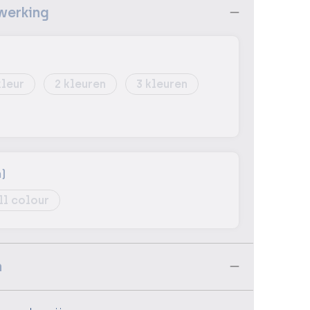
werking
2
3
)
ll colour
n