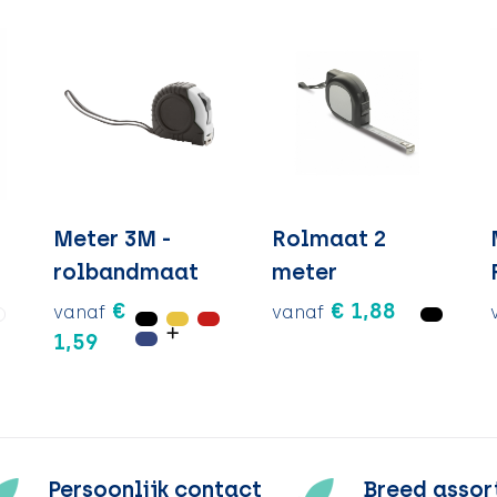
Meter 3M -
Rolmaat 2
rolbandmaat
meter
€
€ 1,88
vanaf
vanaf
1,59
Persoonlijk contact
Breed assor