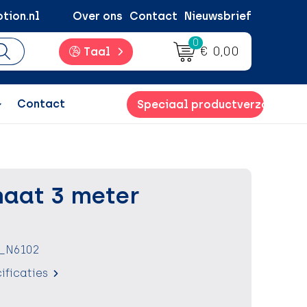
tion.nl
Over ons
Contact
Nieuwsbrief
0
€ 0,00
Taal
Contact
Speciaal productverzoek
maat 3 meter
7_N6102
ificaties