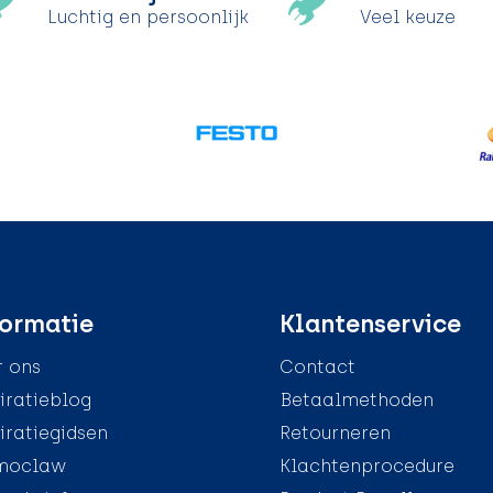
Luchtig en persoonlijk
Veel keuze
ormatie
Klantenservice
 ons
Contact
iratieblog
Betaalmethoden
iratiegidsen
Retourneren
moclaw
Klachtenprocedure