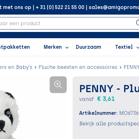
met ons op | + 31 (0) 522 21 55 00 | sales@amigopromo
stpakketten
Merken
Duurzaam
Textiel
ers en Baby's
Pluche beesten en accessoires
PENNY
PENNY - Pl
€ 3,61
vanaf
Artikelnummer:
MO6736
Bekijk alle productspec