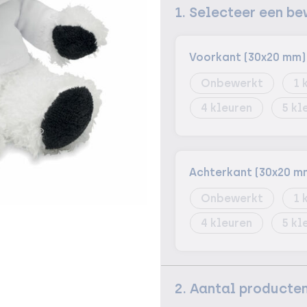
1. Selecteer een be
Voorkant (30x20 mm)
Onbewerkt
1
4
5
Achterkant (30x20 m
Onbewerkt
1
4
5
2. Aantal producte