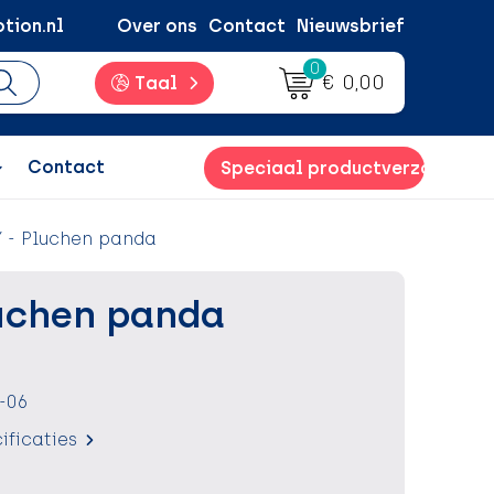
tion.nl
Over ons
Contact
Nieuwsbrief
0
€ 0,00
Taal
Contact
Speciaal productverzoek
 - Pluchen panda
uchen panda
-06
ificaties