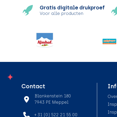
Gratis digitale drukproef
Voor alle producten
Contact
Inf
Blankenstein 180
Over
7943 PE Meppel
Insp
Insp
+ 31 (0) 522 21 55 00