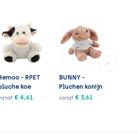
Remoo - RPET
BUNNY -
pluche koe
Pluchen konijn
€ 4,61
€ 3,61
vanaf
vanaf