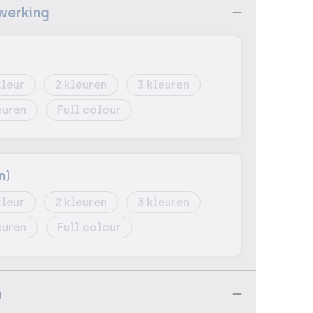
werking
2
3
Full colour
m)
2
3
Full colour
n