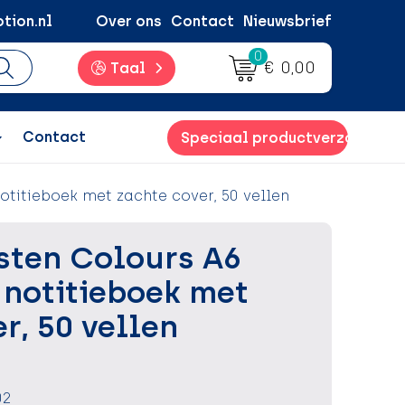
tion.nl
Over ons
Contact
Nieuwsbrief
0
€ 0,00
Taal
Contact
Speciaal productverzoek
otitieboek met zachte cover, 50 vellen
sten Colours A6
 notitieboek met
r, 50 vellen
02