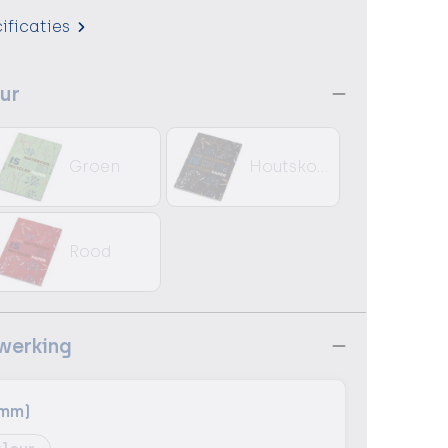
ificaties
eur
Groen
Houtskool
Rood
ewerking
8mm)