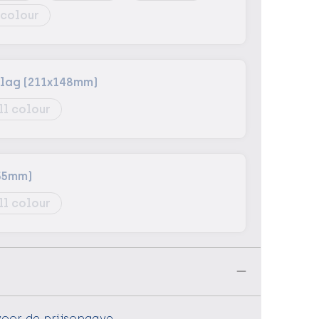
 colour
slag (211x148mm)
ll colour
55mm)
ll colour
n
voor de prijsopgave.