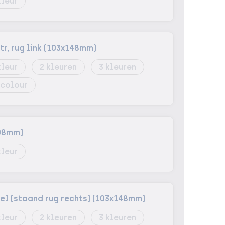
tr, rug link (103x148mm)
2
3
 colour
08mm)
vel (staand rug rechts) (103x148mm)
2
3