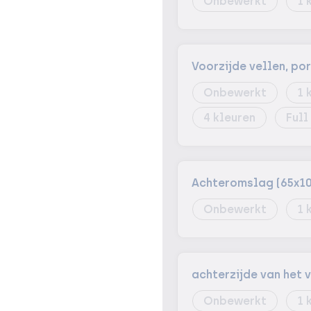
Onbewerkt
1
Voorzijde vellen, por
Onbewerkt
1
4
Full
Achteromslag (65x1
Onbewerkt
1
achterzijde van het 
Onbewerkt
1