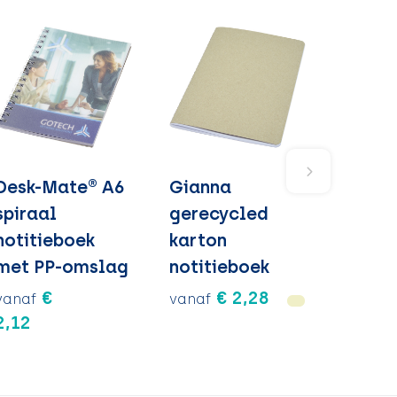
Desk-Mate® A6
Gianna
spiraal
gerecycled
notitieboek
karton
met PP-omslag
notitieboek
€
€ 2,28
vanaf
vanaf
2,12