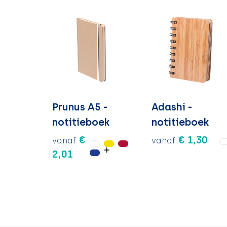
Prunus A5 -
Adashi -
notitieboek
notitieboek
€
€ 1,30
vanaf
vanaf
2,01