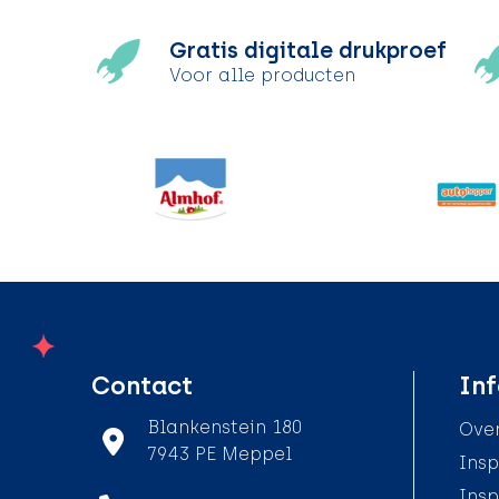
Gratis digitale drukproef
Voor alle producten
Contact
Inf
Blankenstein 180
Over
7943 PE Meppel
Insp
Insp