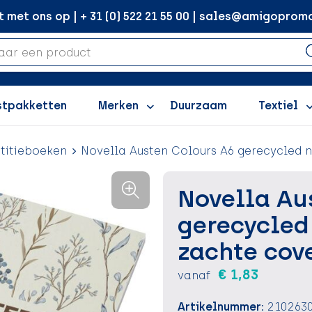
met ons op | + 31 (0) 522 21 55 00 | sales@amigopromo
stpakketten
Merken
Duurzaam
Textiel
titieboeken
Novella Austen Colours A6 gerecycled n
Novella Au
gerecycled
zachte cove
€ 1,83
vanaf
Artikelnummer:
210263