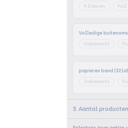
4
Full
Volledige buitenom
Onbewerkt
Fu
papieren band (321x
Onbewerkt
Fu
3. Aantal producte
Selecteer jouw opties 