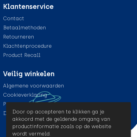
Klantenservice
Contact
Betaalmethoden
Retourneren
Klachtenprocedure
Product Recall
Veilig winkelen
Algemene voorwaarden
Cookieverklaring
Privacyverklaring
Door op accepteren te klikken ga je
Disclaimer
akkoord met de geldende omgang van
productinformatie zoals op de website
wordt vermeld.