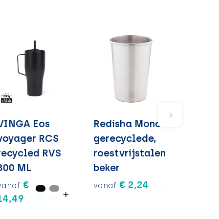
VINGA Eos
Redisha Mono -
voyager RCS
gerecyclede,
recycled RVS
roestvrijstalen
800 ML
beker
€
€ 2,24
vanaf
vanaf
14,49