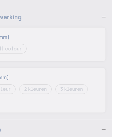
werking
0mm)
ll colour
mm)
2
3
n