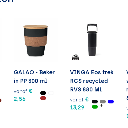
GALAO - Beker
VINGA Eos trek
in PP 300 ml
RCS recycled
RVS 880 ML
€
vanaf
2,56
€
vanaf
13,29