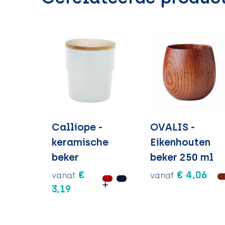
Calliope -
OVALIS -
keramische
Eikenhouten
beker
beker 250 ml
€
€ 4,06
vanaf
vanaf
3,19