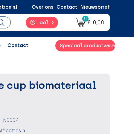
tion.nl
Over ons
Contact
Nieuwsbrief
0
€ 0,00
Taal
Contact
Speciaal productverzoek
e cup biomateriaal
0_N0004
ificaties