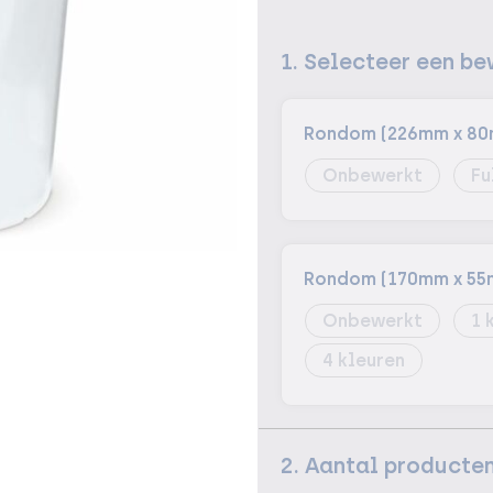
1. Selecteer een be
Rondom (226mm x 8
Onbewerkt
Fu
Rondom (170mm x 55
Onbewerkt
1
4
2. Aantal producte