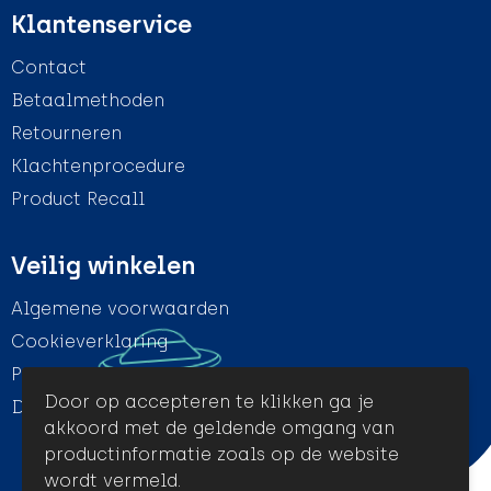
Klantenservice
Contact
Betaalmethoden
Retourneren
Klachtenprocedure
Product Recall
Veilig winkelen
Algemene voorwaarden
Cookieverklaring
Privacyverklaring
Door op accepteren te klikken ga je
Disclaimer
akkoord met de geldende omgang van
productinformatie zoals op de website
wordt vermeld.