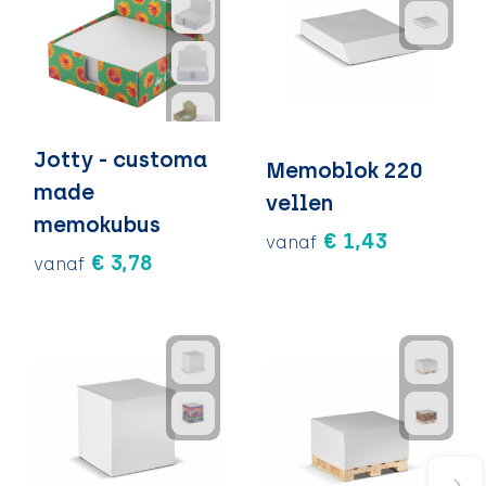
Jotty - customa
Memoblok 220
made
vellen
memokubus
€ 1,43
vanaf
€ 3,78
vanaf