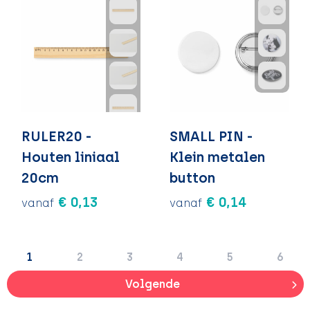
RULER20 -
SMALL PIN -
Houten liniaal
Klein metalen
20cm
button
€ 0,13
€ 0,14
vanaf
vanaf
1
2
3
4
5
6
Volgende