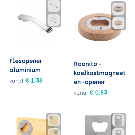
Flesopener
Roonito -
aluminium
koelkastmagneet
€ 1,38
vanaf
en -opener
€ 0,83
vanaf