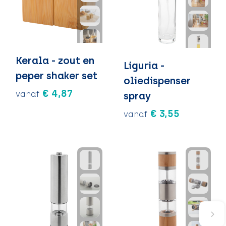
Kerala - zout en
Liguria -
peper shaker set
oliedispenser
€ 4,87
vanaf
spray
€ 3,55
vanaf