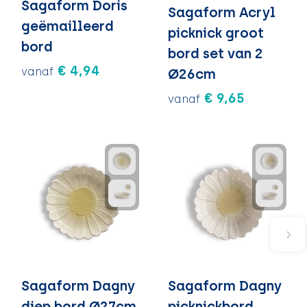
Sagaform Doris
Sagaform Acryl
geëmailleerd
picknick groot
bord
bord set van 2
€ 4,94
vanaf
Ø26cm
€ 9,65
vanaf
Sagaform Dagny
Sagaform Dagny
diep bord Ø27cm
picknickbord