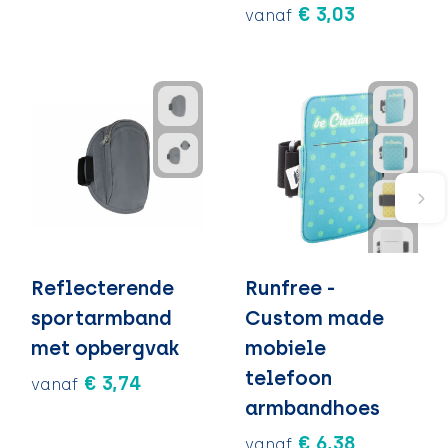
€ 3,03
vanaf
Reflecterende
Runfree -
sportarmband
Custom made
met opbergvak
mobiele
telefoon
€ 3,74
vanaf
armbandhoes
€ 6,38
vanaf