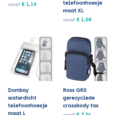
telefoonhoesje
€ 1,14
vanaf
maat XL
€ 1,08
vanaf
Dombay
Ross GRS
waterdicht
gerecyclede
telefoonhoesje
crossbody tas
maat L
€ 3,36
vanaf