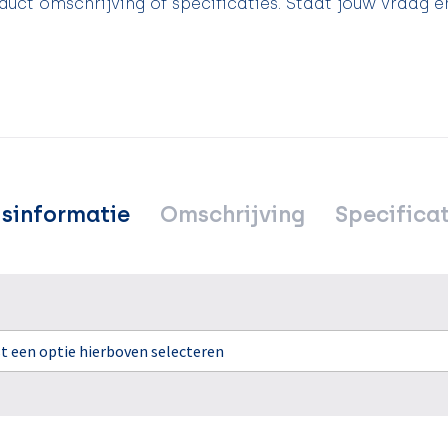
uct omschrijving of specificaties. Staat jouw vraag e
jsinformatie
Omschrijving
Specificat
rst een optie hierboven selecteren