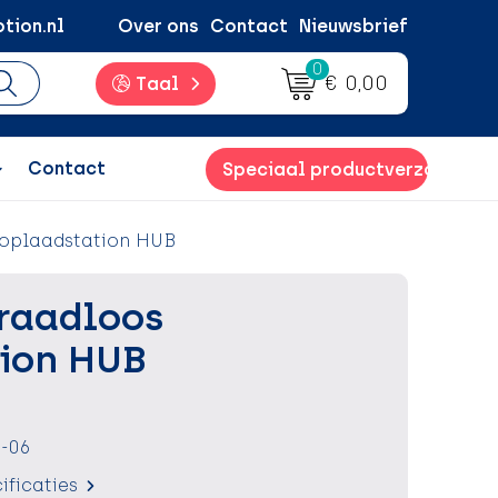
tion.nl
Over ons
Contact
Nieuwsbrief
0
€ 0,00
Taal
Contact
Speciaal productverzoek
oplaadstation HUB
raadloos
ion HUB
-06
ificaties