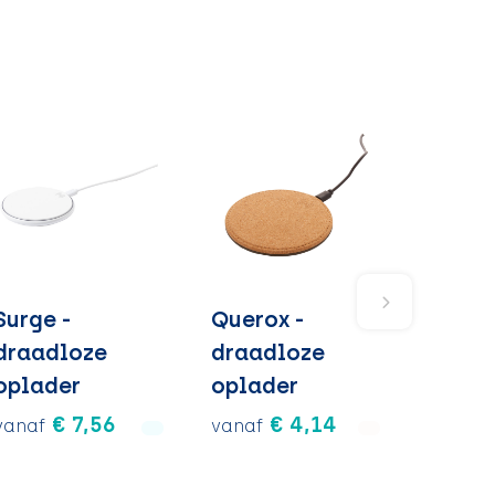
Surge -
Querox -
draadloze
draadloze
oplader
oplader
€ 7,56
€ 4,14
vanaf
vanaf