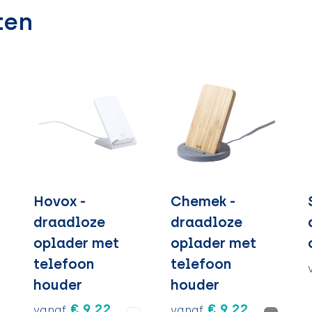
ten
Hovox -
Chemek -
draadloze
draadloze
oplader met
oplader met
telefoon
telefoon
houder
houder
€ 9,22
€ 9,22
vanaf
vanaf