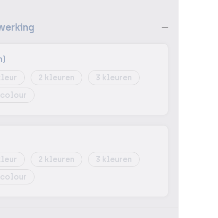
werking
m)
2
3
 colour
2
3
 colour