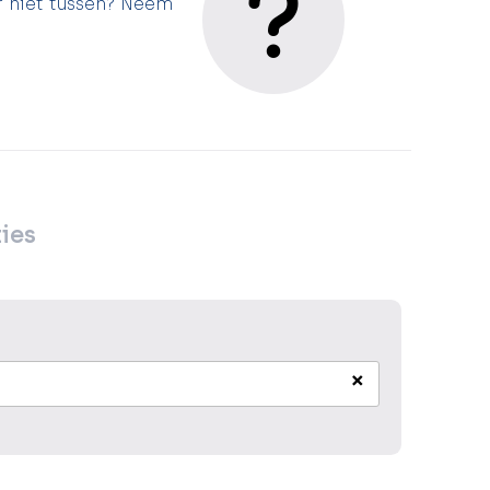
r niet tussen? Neem
ies
×