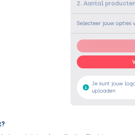
2. Aantal producte
Selecteer jouw opties 
V
Je kunt jouw log
uploaden
t?