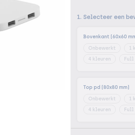
1. Selecteer een be
Bovenkant (60x60 m
Onbewerkt
1
4
Full
Top pd (80x80 mm)
Onbewerkt
1
4
Full